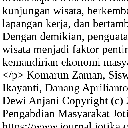
kunjungan wisata, berkemba
lapangan kerja, dan bertam
Dengan demikian, penguatan
wisata menjadi faktor pen
kemandirian ekonomi masyar
</p>
Komarun Zaman, Sisw
Ikayanti, Danang Aprilianto
Dewi Anjani
Copyright (c) 
Pengabdian Masyarakat Jot
https://www.journal.jotika.